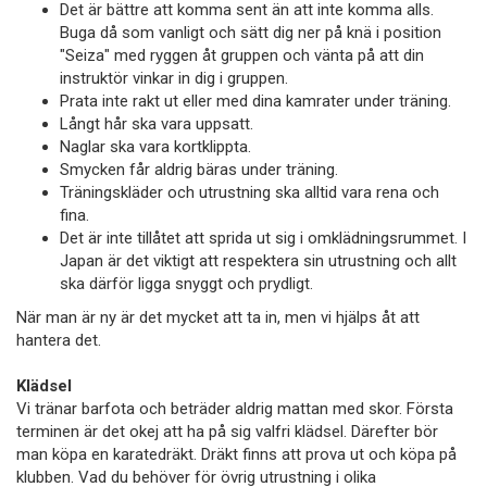
Det är bättre att komma sent än att inte komma alls.
Buga då som vanligt och sätt dig ner på knä i position
"Seiza" med ryggen åt gruppen och vänta på att din
instruktör vinkar in dig i gruppen.
Prata inte rakt ut eller med dina kamrater under träning.
Långt hår ska vara uppsatt.
Naglar ska vara kortklippta.
Smycken får aldrig bäras under träning.
Träningskläder och utrustning ska alltid vara rena och
fina.
Det är inte tillåtet att sprida ut sig i omklädningsrummet. I
Japan är det viktigt att respektera sin utrustning och allt
ska därför ligga snyggt och prydligt.
När man är ny är det mycket att ta in, men vi hjälps åt att
hantera det.
Klädsel
Vi tränar barfota och beträder aldrig mattan med skor. Första
terminen är det okej att ha på sig valfri klädsel. Därefter bör
man köpa en karatedräkt. Dräkt finns att prova ut och köpa på
klubben. Vad du behöver för övrig utrustning i olika