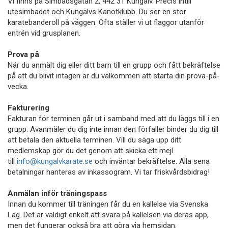
Vi finns på Simbadsgatan 2, 442 31 Kungälv. Precis intill
utesimbadet och Kungälvs Kanotklubb. Du ser en stor
karatebanderoll på väggen. Ofta ställer vi ut flaggor utanför
entrén vid grusplanen.
Prova på
När du anmält dig eller ditt barn till en grupp och fått bekräftelse
på att du blivit intagen är du välkommen att starta din prova-på-
vecka.
Fakturering
Fakturan för terminen går ut i samband med att du läggs till i en
grupp. Avanmäler du dig inte innan den förfaller binder du dig till
att betala den aktuella terminen. Vill du säga upp ditt
medlemskap gör du det genom att skicka ett mejl
till
info@kungalvkarate.se
och inväntar bekräftelse. Alla sena
betalningar hanteras av inkassogram. Vi tar friskvårdsbidrag!
Anmälan inför träningspass
Innan du kommer till träningen får du en kallelse via Svenska
Lag. Det är väldigt enkelt att svara på kallelsen via deras app,
men det fungerar också bra att göra via hemsidan.