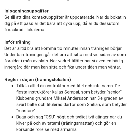
Inloggningsuppgifter
Se till att dina kontaktuppgifter är uppdaterade. När du bokat in
dig på ett pass är det bara att dyka upp, då är du dessutom
försäkrad i lokalerna.
Inför träning
Det är alltid bra att komma tio minuter innan träningen börjar.
Under barnträningen går det bra att sitta med vid sidan av som
förälder i mån av plats. När vädret tillåter har vi även en härlig
innergård där man kan sitta och fika under tiden man väntar.
Regler i dojon (träningslokalen)
Tilltala alltid din instruktör med titel och inte namn. De
flesta instruktörer kallas Sempai, som betyder "senior".
Klubbens grundare Mikael Andersson har 5:e graden av
svart bälte och tituleras därför som Shihan, som betyder
"mästare".
Buga och säg "OSU" högt och tydligt två gånger när du
kliver på och av tatami (träningsmattan) och gör en
korsande rörelse med armarna.