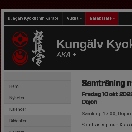
Kungälv Kyokushin Karate
Vuxna
Barnkarate
Kungälv Kyok
AKA +
Samträning 
Hem
Fredag 10 okt 2025
Nyheter
Dojon
Kalender
Samling: 17:00, Dojon
Bildgalleri
Samträning med Kuro (