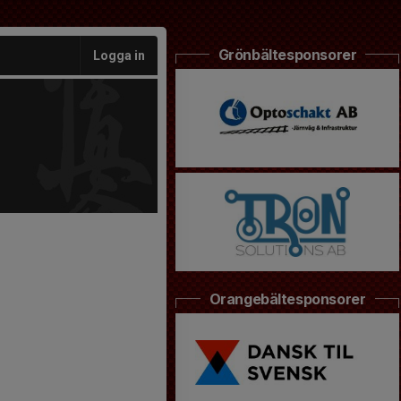
Grönbältesponsorer
Logga in
Orangebältesponsorer