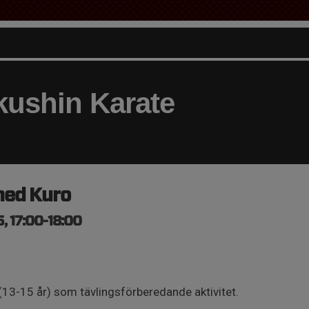
ushin Karate
med Kuro
, 17:00-18:00
13-15 år) som tävlingsförberedande aktivitet.