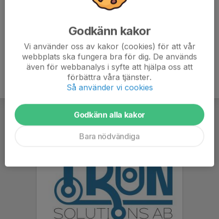
pass i veckan Tisdag och Torsdag.
Tisdag: Klassik Sommar träning 18-19 sen ytterligare 45 min
sparring för dom med erfarenhet....
Godkänn kakor
Läs mer
Vi använder oss av kakor (cookies) för att vår
webbplats ska fungera bra för dig. De används
även för webbanalys i syfte att hjälpa oss att
förbättra våra tjänster.
Så använder vi cookies
Godkänn alla kakor
Bara nödvändiga