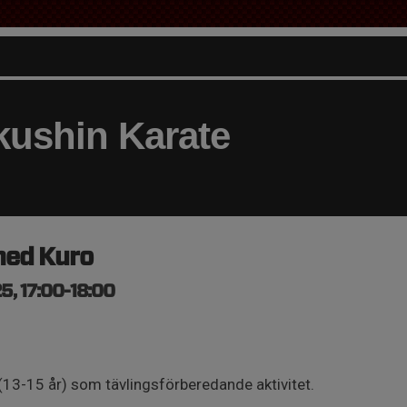
ushin Karate
med Kuro
5, 17:00-18:00
13-15 år) som tävlingsförberedande aktivitet.