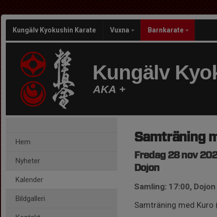
Kungälv Kyokushin Karate
Vuxna
Barnkarate
Kungälv Kyok
AKA +
Samträning 
Hem
Fredag 28 nov 202
Nyheter
Dojon
Kalender
Samling: 17:00, Dojon
Bildgalleri
Samträning med Kuro (