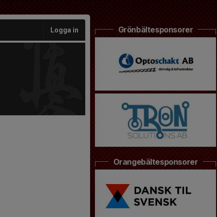
Grönbältesponsorer
Logga in
Orangebältesponsorer