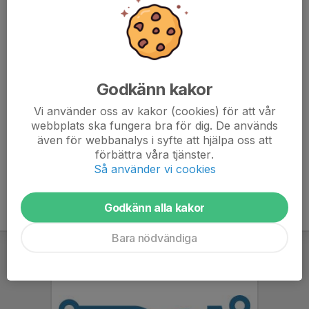
Barn över 10 år får träna själva, medan barn mellan 7-10
kräver att en vuxen är med och tränar.
Anmäl er gärna så att vi vet hur många som kommer.
Vanliga träningskläder är ok.
Godkänn kakor
Vi använder oss av kakor (cookies) för att vår
Hoppas vi ses 😊
webbplats ska fungera bra för dig. De används
även för webbanalys i syfte att hjälpa oss att
förbättra våra tjänster.
Så använder vi cookies
Godkänn alla kakor
Bara nödvändiga