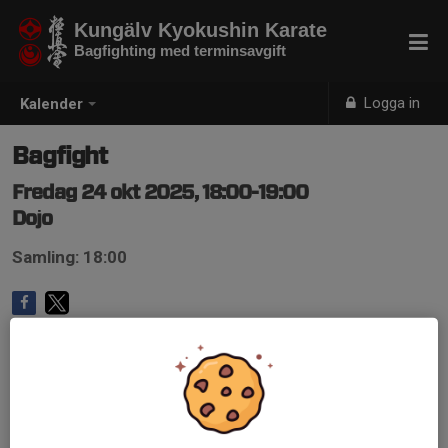
Kungälv Kyokushin Karate
Bagfighting med terminsavgift
Logga in
Kalender
Bagfight
Fredag 24 okt 2025, 18:00-19:00
Dojo
Samling: 18:00