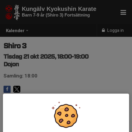
Kungälv Kyokushin Karate
Barn 7-9 år (Shiro 3) Fortsättning
Logga in
Kalender
Shiro 3
Tisdag 21 okt 2025, 18:00-19:00
Dojon
Samling: 18:00