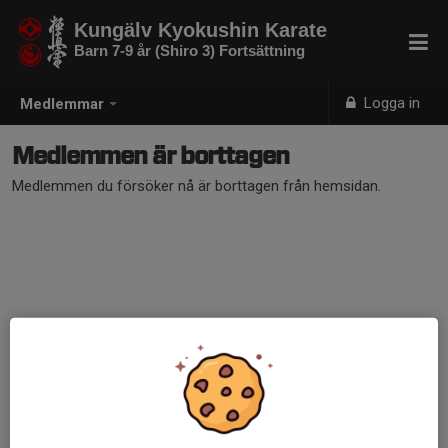
Kungälv Kyokushin Karate
Barn 7-9 år (Shiro 3) Fortsättning
Logga in
Medlemmar
Medlemmen är borttagen
Medlemmen du försöker nå är borttagen från hemsidan.