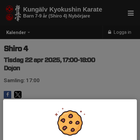
Kungälv Kyokushin Karate
Barn 7-9 år (Shiro 4) Nybörjare
Logga in
Kalender
Shiro 4
Tisdag 22 apr 2025, 17:00-18:00
Dojon
Samling: 17:00