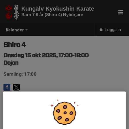
Kungälv Kyokushin Karate
Barn 7-9 år (Shiro 4) Nybörjare
Logga in
Kalender
Shiro 4
Onsdag 15 okt 2025, 17:00-18:00
Dojon
Samling: 17:00