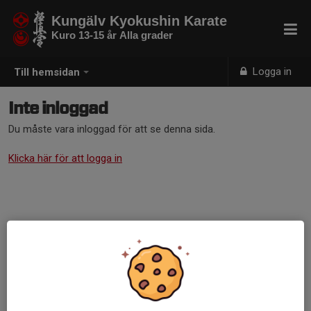
Kungälv Kyokushin Karate
Kuro 13-15 år Alla grader
Logga in
Till hemsidan
Inte inloggad
Du måste vara inloggad för att se denna sida.
Klicka här för att logga in