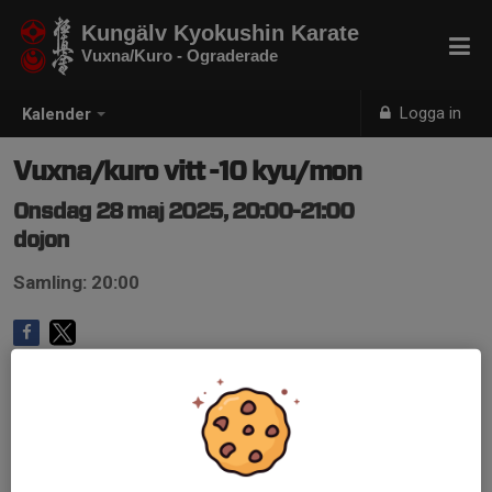
Kungälv Kyokushin Karate
Vuxna/Kuro - Ograderade
Logga in
Kalender
Vuxna/kuro vitt -10 kyu/mon
Onsdag 28 maj 2025, 20:00-21:00
dojon
Samling: 20:00