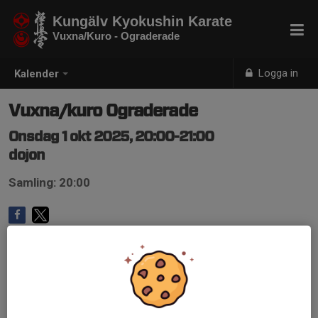
Kungälv Kyokushin Karate
Vuxna/Kuro - Ograderade
Logga in
Kalender
Vuxna/kuro Ograderade
Onsdag 1 okt 2025, 20:00-21:00
dojon
Samling: 20:00