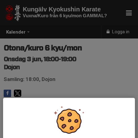
Kungälv Kyokushin Karate
Vuxna/Kuro från 6 kyu/mon GAMMAL?
Logga in
Kalender
Otona/kuro 6 kyu/mon
Onsdag 3 jun, 18:00-19:00
Dojon
Samling: 18:00, Dojon