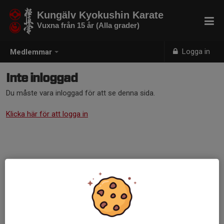
Kungälv Kyokushin Karate
Vuxna från 15 år (Alla grader)
Logga in
Medlemmar
Inte inloggad
Du måste vara inloggad för att se denna sida.
Klicka här för att logga in