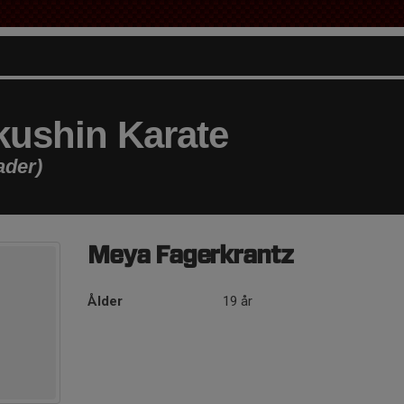
ushin Karate
ader)
Meya Fagerkrantz
Ålder
19 år