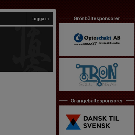
Grönbältesponsorer
Logga in
Orangebältesponsorer