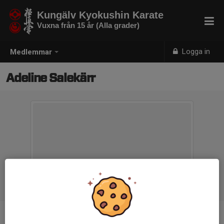
Kungälv Kyokushin Karate
Vuxna från 15 år (Alla grader)
Logga in
Medlemmar
Adeline Salekärr
Ålder
17 år