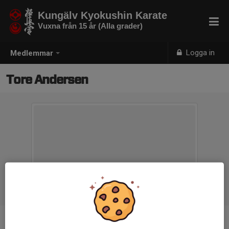
Kungälv Kyokushin Karate
Vuxna från 15 år (Alla grader)
Logga in
Medlemmar
Tore Andersen
Ålder
56 år