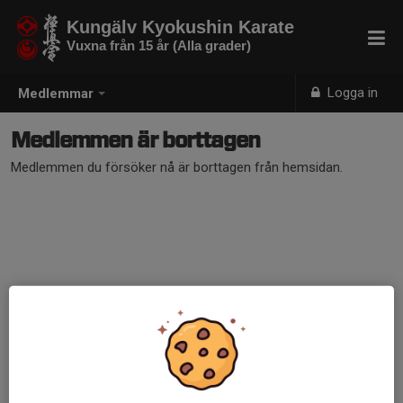
Kungälv Kyokushin Karate
Vuxna från 15 år (Alla grader)
Logga in
Medlemmar
Medlemmen är borttagen
Medlemmen du försöker nå är borttagen från hemsidan.