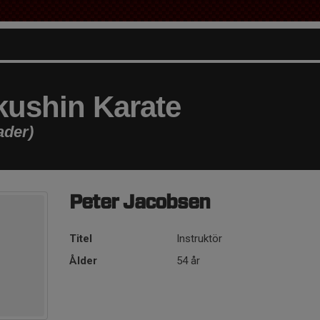
ushin Karate
ader)
Peter Jacobsen
Titel
Instruktör
Ålder
54 år