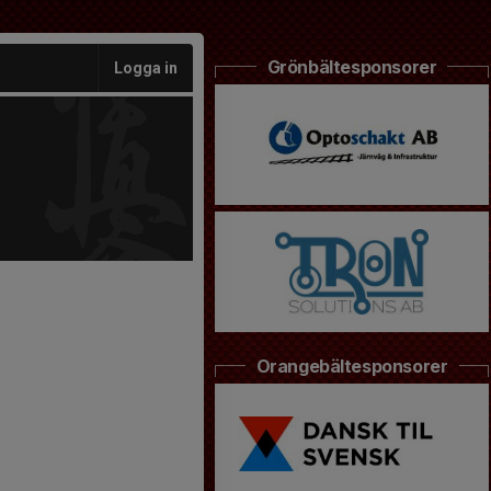
Grönbältesponsorer
Logga in
Orangebältesponsorer