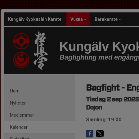
Kungälv Kyokushin Karate
Vuxna
Barnkarate
Kungälv Kyok
Bagfighting med engångs
Bagfight - En
Hem
Tisdag 2 sep 2025
Nyheter
Dojon
Medlemmar
Samling: 19:00
Kalender