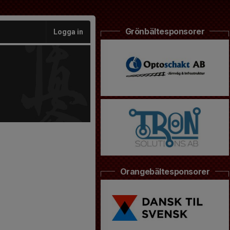
Grönbältesponsorer
Logga in
Orangebältesponsorer