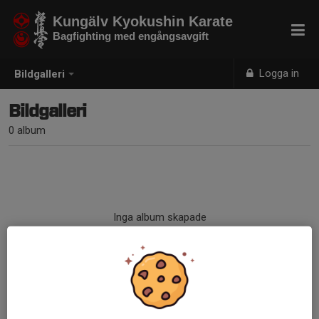
Kungälv Kyokushin Karate
Bagfighting med engångsavgift
Logga in
Bildgalleri
Bildgalleri
0 album
Inga album skapade