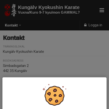
Kungälv Kyokushin Karate
Vuxna/Kuro 9-7 kyu/mon GAMMAL?
Logga in
Kontakt
Kontakt
TRÄNINGSLOKAL
Kungälv Kyokushin Karate
BESÖKSADRESS
Simbadsgatan 2
442 35 Kungälv
TELEFON
0303440220
E-POST
info@kungalvkarate.se