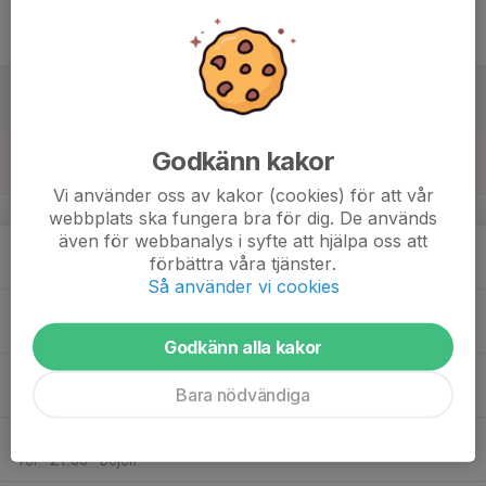
18:00
träning
Fre
Dojon
15
Lör
16
Godkänn kakor
Sön
Vi använder oss av kakor (cookies) för att vår
v.34
webbplats ska fungera bra för dig. De används
även för webbanalys i syfte att hjälpa oss att
17
förbättra våra tjänster.
Mån
Så använder vi cookies
18
Tis
Godkänn alla kakor
19
Bara nödvändiga
Ons
20
20:00
Teknik med Sempai Niels och Tore
21:00
Tor
Dojon