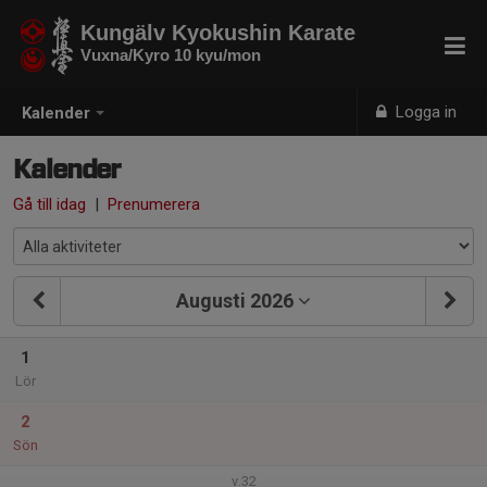
Kungälv Kyokushin Karate
Vuxna/Kyro 10 kyu/mon
Logga in
Kalender
Kalender
Gå till idag
|
Prenumerera
Augusti 2026
1
Lör
2
Sön
v.32