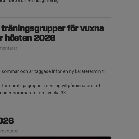
med.
Detta blir en riktigt häftig...
 träningsgrupper för vuxna
r hösten 2026
entarer
g sommar och är taggade inför en ny karatetermin till
 för samtliga grupper men jag vill påminna om att
under sommaren t.om. vecka 33....
026
mentarer