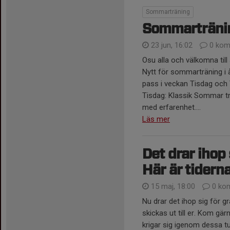
Sommarträning
Sommarträni
23 jun, 16:02
0 kom
Osu alla och välkomna til
Nytt för sommarträning i 
pass i veckan Tisdag och
Tisdag: Klassik Sommar tr
med erfarenhet....
Läs mer
Det drar ihop 
Här är tidern
15 maj, 18:00
0 ko
Nu drar det ihop sig för gr
skickas ut till er. Kom gär
krigar sig igenom dessa t