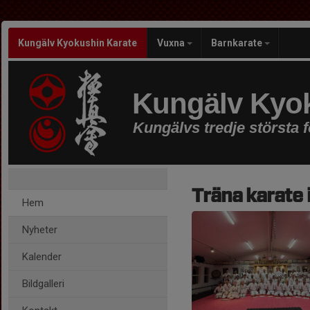
Kungälv Kyokushin Karate
Vuxna
Barnkarate
Kungälv Kyok
Kungälvs tredje största 
Träna karate 
Hem
Nyheter
Kalender
Bildgalleri