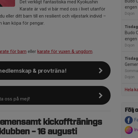
Budo C
Det verkligt fantastiska med Kyokushin
engen 
Karate är vad vi bär med oss i livet utanför
Dojon
eller ditt barn till en resilient och viljestark individ –
n kan köpa för pengar.
Tisdag
Budo C
engen 
Dojon
arate för barn
eller
karate för vuxen & ungdom
.
Tisdag
Gemen
edlemskap & provträna!
Sommar
Dojon
Hela k
ta oss på mejl!
Följ o
F
 Gemensamt kickofftränings
I
 klubben – 16 augusti