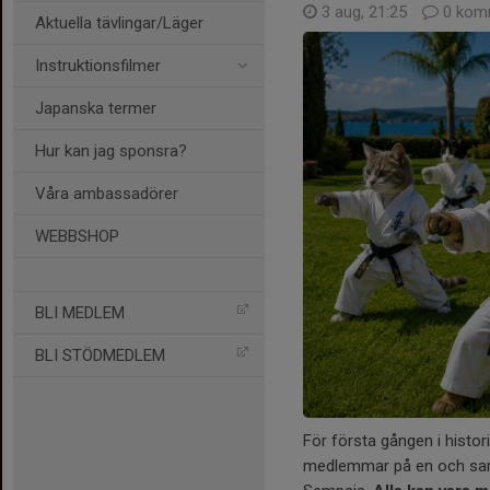
3 aug, 21:25
0 kom
Aktuella tävlingar/Läger
Instruktionsfilmer
Japanska termer
Hur kan jag sponsra?
Våra ambassadörer
WEBBSHOP
BLI MEDLEM
BLI STÖDMEDLEM
För första gången i histor
medlemmar på en och samm