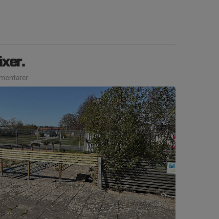
xer.
mentarer