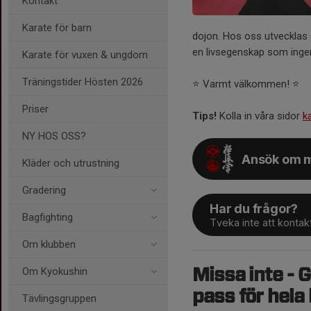
Kontakt
Karate för barn
dojon. Hos oss utvecklas du 
en livsegenskap som inge
Karate för vuxen & ungdom
Träningstider Hösten 2026
⭐️ Varmt välkommen! ⭐️
Priser
Tips!
Kolla in våra sidor
k
NY HOS OSS?
Ansök om m
Kläder och utrustning
Gradering
Har du frågor?
Bagfighting
Tveka inte att kontak
Om klubben
Om Kyokushin
Missa inte -
pass för hela
Tävlingsgruppen