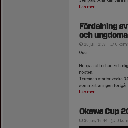
Sempais.
Alla kan vara 
Läs mer
Fördelning av
och ungdoma
20 jul, 12:58
0 komm
Osu
Hoppas att ni har en härli
hösten.
Terminen startar vecka 34
sommarträningen fortgår 
Läs mer
Okawa Cup 2
30 jun, 16:44
0 kom