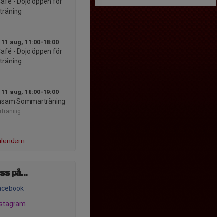
afé - Dojo öppen för
träning
 11 aug, 11:00-18:00
afé - Dojo öppen för
träning
 11 aug, 18:00-19:00
sam Sommarträning
träning
alendern
ss på...
acebook
nstagram