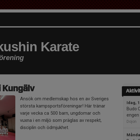
ushin Karate
förening
i Kungälv
Aktivi
Ansök om medlemskap hos en av Sveriges
Idag, 
största kampsportsföreningar! Här tränar
Budo C
varje vecka ca 500 barn, ungdomar och
engen 
vuxna i en miljö som präglas av respekt,
Dojon
disciplin och ödmjukhet.
Måndag