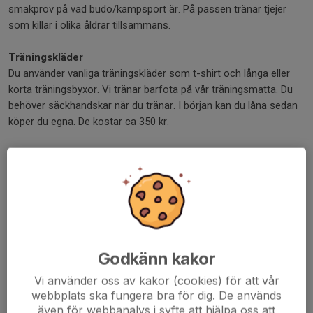
smakprov på vad budo/kampsport är. På passen tränar tjejer
som killar i olika åldrar tillsammans.
Träningskläder
Du använder vanliga träningskläder som t-shirt och långa eller
korta träningsbyxor. Vi tränar barfota på vår träningsmatta. Du
behöver säckhandskar när du tränar. I början kan du låna sedan
köper du egna. De kostar ca 350 kr.
Kostnad
Vi tar friskvårdsbidrag!
Medlemsavgiften är 300 kr per kalenderår.
Terminsavgiften är 1 260 kr.
Alternativ till terminsavgift är: engångsbetalning på 95 kr via
Swish. (Du swishar i dojon innan passet och visar instruktören.)
Godkänn kakor
Vi använder oss av kakor (cookies) för att vår
Obs! 10-korten vi hade förut säljs inte längre. De har ersatts med
webbplats ska fungera bra för dig. De används
engångsbetalning via swish. Befintliga 10-kort kan fortsatt
även för webbanalys i syfte att hjälpa oss att