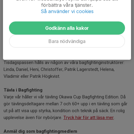
kryssas.
förbättra våra tjänster.
Så använder vi cookies
Träningstider
Tisdagar 19–20 och fredagar 18–19.
Godkänn alla kakor
Instruktörer
Bara nödvändiga
Fredagspassen hålls vanligtvis av
Shihan Mikael Andersson
. Han
är före detta friskvårdsterapeut, 5:e gradens svartbältare och
har undervisat i karate i mer än 40 år.
Tisdagspassen hålls av någon av våra bagfightinginstruktörer:
Linda, Daniel, Heni, Christoffer, Patrik Lagerstedt, Helena,
Vladimir eller
Patrik Högkvist
.
Tävla i Bagfighting
Varje vår håller vi vår tävling Okawa Cup Bagfighting Edition. Då
gör tävlingsdeltagare mellan 7 och 60+ upp i en tävling som går
ut på att visa upp styrka, kondition och teknik på säck. En rolig
upplevelse även för nybörjare.
Tryck här för att läsa mer
.
Anmäl dig som bagfightingmedlem