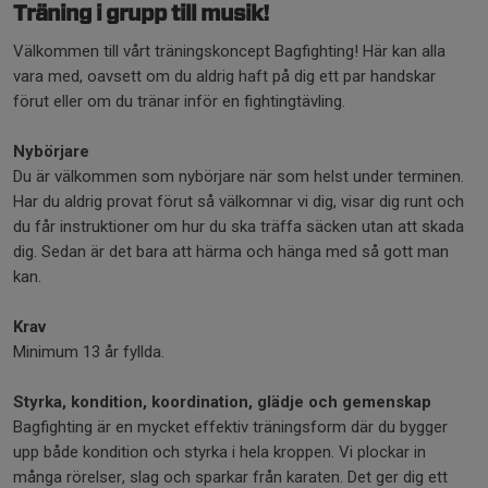
Träning i grupp till musik!
Välkommen till vårt träningskoncept Bagfighting! Här kan alla
vara med, oavsett om du aldrig haft på dig ett par handskar
förut eller om du tränar inför en fightingtävling.
Nybörjare
Du är välkommen som nybörjare när som helst under terminen.
Har du aldrig provat förut så välkomnar vi dig, visar dig runt och
du får instruktioner om hur du ska träffa säcken utan att skada
dig. Sedan är det bara att härma och hänga med så gott man
kan.
Krav
Minimum 13 år fyllda.
Styrka, kondition, koordination, glädje och gemenskap
Bagfighting är en mycket effektiv träningsform där du bygger
upp både kondition och styrka i hela kroppen. Vi plockar in
många rörelser, slag och sparkar från karaten. Det ger dig ett